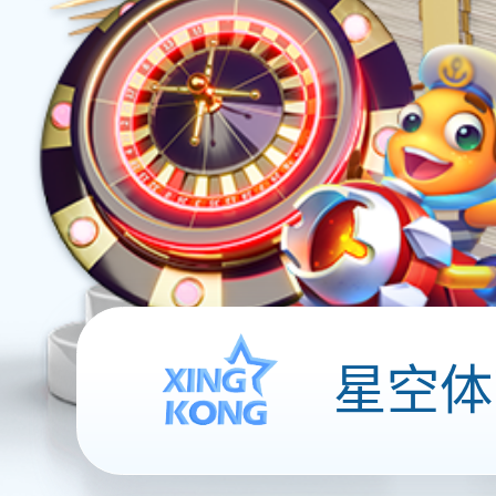
不仅仅是终结者
过去，当人们谈论莱万多夫
送入网窝。然而，凯恩带来的
凯恩经常回撤到中场拿球，利
+前插终结”的双重角色，让