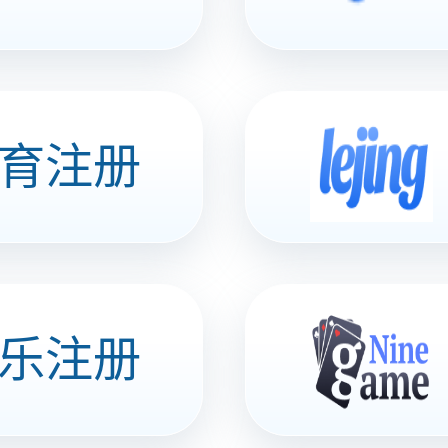
尼奥
斯上演，意甲豪门罗马与西甲劲旅塞...
忧
克斯太阳队的更衣室里却弥漫着挥...
连败，
奇队却在回归常规赛后遭遇当头...