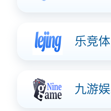
你可能感兴趣的内容
欧联杯罗马1-1塞维利亚，穆里
2022-23赛季欧联杯决赛在布达佩
2026-07-27
太阳保罗伤病反复季后赛前景堪
随着NBA常规赛进入收官阶段，菲尼
2026-07-22
MLB全明星赛后道奇队遭遇三
全明星周末的狂欢余温未散，洛杉矶道
2026-07-25