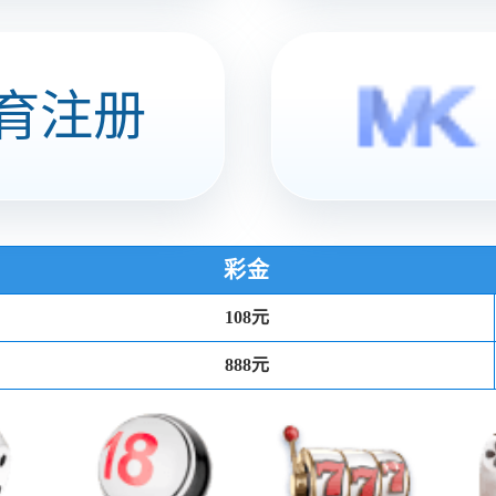
%，
中场的表现成为了球迷和媒体关...
联系我们
快速导航
App下载
关于我们
upport@triangularufos.com
隐私政策
用户协议
网站地图