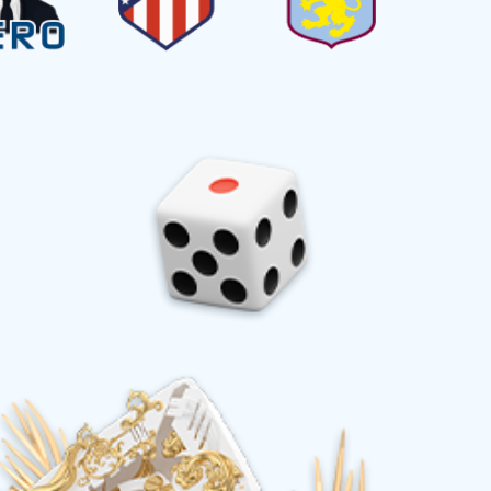
率碾压莱万时期