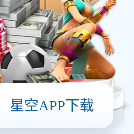
器，在禁区内用各种方式将球
令人惊叹的是那10+次助攻。
单刀妙传。这种“回撤组织
依赖两翼的强力传中，而凯恩