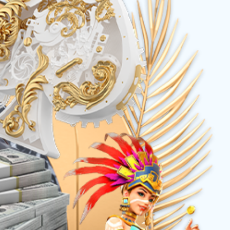
赛季以天价加盟的哈里·凯
独造40球的效率，甚至超越了
锋”这一角色的边界。