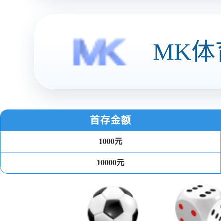
切尔西新援中场传球成功率仅78
在英超联赛的激烈角逐中，切尔西新援
2026-07-17
爱游戏·体育
爱游戏·体育-爱游戏online（中国）
✅eson推荐🌈「2026好运滚滚」
s
【官方授权】✅ 成立于2012年3月，
注册资金2亿，是一家生产各类体育器
材的厂家，是一家集科研、生产、销
售为一体的体育用品产品企业。爱游
戏·体育-爱游戏online（中国）只有注
重产品质量，才可以走得更远，才可
以赢得未来。我们公司用优良的产品
为广大客户提供体育器材服务和新型
体育用品制品！