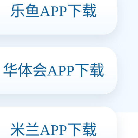
，又要能组织”的复合型要求。
季的数据本身。
莱万离队后的进球空缺，更用自
擎，无疑是未来数年争冠的最
下一篇
之臻与裁判就出界球僵持，中网引