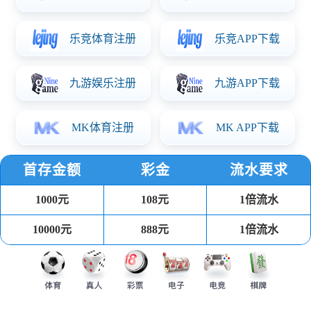
首页
体育报道
正文
在刚结束的中国网球公开赛（中网）男单焦点战中，中国一
哥张之臻与裁判就一次关键出界球发生长时间僵持，引起现
场观众和线上球迷广泛讨论。这次争议事件不仅让比赛氛围
一度紧张，更将网球界对“鹰眼”等辅助判罚系统的依赖与局
限再次推至舆论中心——在AI技术日益渗透体育赛事的当
下，中网何时才能引进更智能的AI回放系统，成为不少人关
心的话题。